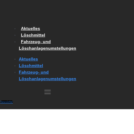
Skip
to
content
Aktuelles
Löschmittel
Fahrzeug- und
Löschanlagenumstellungen
Aktuelles
Löschmittel
Fahrzeug- und
Löschanlagenumstellungen
Newsletter