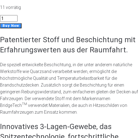
11 vorrätig
EXTREME
Series
Buy Now
-
Patentierter Stoff und Beschichtung mit
MULTIPURPOSE
PRO
Erfahrungswerten aus der Raumfahrt.
Pro
M
Die speziell entwickelte Beschichtung, in der unter anderem natürliche
Menge
Werkstoffe wie Quarzsand verarbeitet werden, ermöglicht die
höchstmögliche Qualität und Temperaturbelastbarkeit für die
Brandschutzdecken. Zusätzlich sorgt die Beschichtung für einen
geringeren Reibungswiderstand, zum einfacheren gleiten der Decken auf
Fahrzeugen. Der verwendete Stoff mit dem Markennamen
TM
BridgeTech
verwendet Materialien, die auch in Hitzeschilden von
Raumfahrzeugen zum Einsatz kommen.
Innovatives 3-Lagen-Gewebe, das
Spitzentechnologie, fortschrittliche